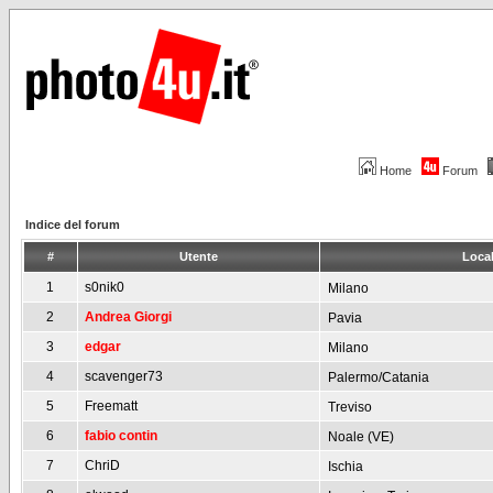
Home
Forum
Indice del forum
#
Utente
Local
1
s0nik0
Milano
2
Andrea Giorgi
Pavia
3
edgar
Milano
4
scavenger73
Palermo/Catania
5
Freematt
Treviso
6
fabio contin
Noale (VE)
7
ChriD
Ischia