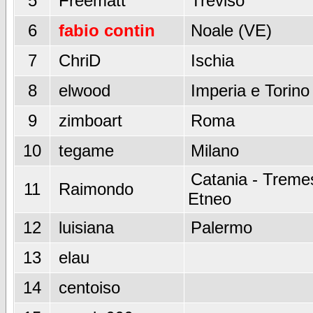
5
Freematt
Treviso
6
fabio contin
Noale (VE)
7
ChriD
Ischia
8
elwood
Imperia e Torino
9
zimboart
Roma
10
tegame
Milano
Catania - Tremes
11
Raimondo
Etneo
12
luisiana
Palermo
13
elau
14
centoiso