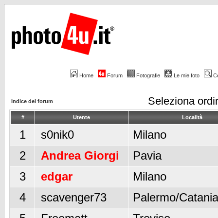
Home
Forum
Fotografie
Le mie foto
C
Seleziona ord
Indice del forum
#
Utente
Località
1
s0nik0
Milano
2
Andrea Giorgi
Pavia
3
edgar
Milano
4
scavenger73
Palermo/Catani