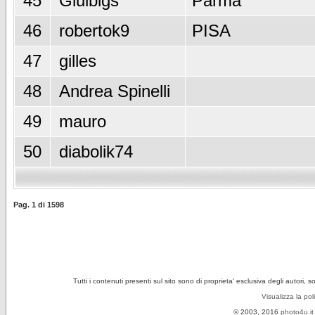
45
Giulbigs
Parma
46
robertok9
PISA
47
gilles
48
Andrea Spinelli
49
mauro
50
diabolik74
Pag.
1
di
1598
Tutti i contenuti presenti sul sito sono di proprieta' esclusiva degli autori, 
Visualizza la pol
© 2003, 2016
photo4u.it