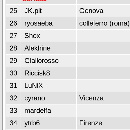
25
JK.plt
Genova
26
ryosaeba
colleferro (roma)
27
Shox
28
Alekhine
29
Giallorosso
30
Riccisk8
31
LuNiX
32
cyrano
Vicenza
33
mardelfa
34
ytrb6
Firenze