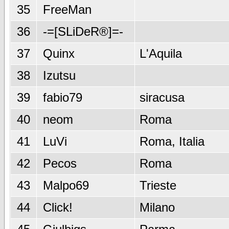
35
FreeMan
36
-=[SLiDeR®]=-
37
Quinx
L'Aquila
38
Izutsu
39
fabio79
siracusa
40
neom
Roma
41
LuVi
Roma, Italia
42
Pecos
Roma
43
Malpo69
Trieste
44
Click!
Milano