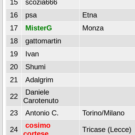
15
scozia666
16
psa
Etna
17
MisterG
Monza
18
gattomartin
19
Ivan
20
Shumi
21
Adalgrim
Daniele
22
Carotenuto
23
Antonio C.
Torino/Milano
cosimo
24
Tricase (Lecce)
cortese