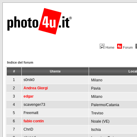
Home
Forum
Indice del forum
#
Utente
Local
1
s0nik0
Milano
2
Andrea Giorgi
Pavia
3
edgar
Milano
4
scavenger73
Palermo/Catania
5
Freematt
Treviso
6
fabio contin
Noale (VE)
7
ChriD
Ischia