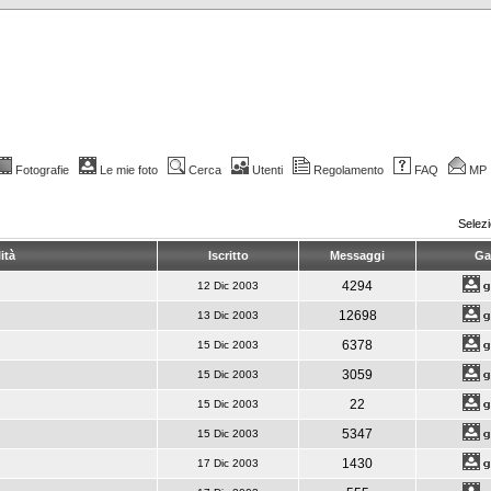
Fotografie
Le mie foto
Cerca
Utenti
Regolamento
FAQ
MP
Selez
ità
Iscritto
Messaggi
Gal
4294
12 Dic 2003
12698
13 Dic 2003
6378
15 Dic 2003
3059
15 Dic 2003
22
15 Dic 2003
5347
15 Dic 2003
1430
17 Dic 2003