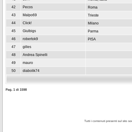
42
Pecos
Roma
43
Malpo69
Trieste
44
Click!
Milano
45
Giulbigs
Parma
46
robertok9
PISA
47
gilles
48
Andrea Spinelli
49
mauro
50
diabolik74
Pag.
1
di
1598
Tutti i contenuti presenti sul sito s