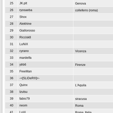
25
JK.plt
Genova
26
ryosaeba
colleferro (roma)
27
Shox
28
Alekhine
29
Giallorosso
30
Riccisk8
31
LuNiX
32
cyrano
Vicenza
33
mardelfa
34
ytrb6
Firenze
35
FreeMan
36
-=[SLiDeR®]=-
37
Quinx
L'Aquila
38
Izutsu
39
fabio79
siracusa
40
neom
Roma
41
LuVi
Roma, Italia