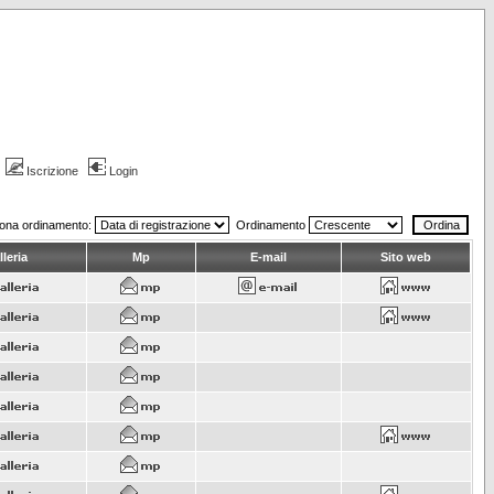
Iscrizione
Login
iona ordinamento:
Ordinamento
leria
Mp
E-mail
Sito web