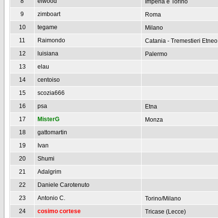
8
elwood
Imperia e Torino
9
zimboart
Roma
10
tegame
Milano
11
Raimondo
Catania - Tremestieri Etneo
12
luisiana
Palermo
13
elau
14
centoiso
15
scozia666
16
psa
Etna
17
MisterG
Monza
18
gattomartin
19
Ivan
20
Shumi
21
Adalgrim
22
Daniele Carotenuto
23
Antonio C.
Torino/Milano
24
cosimo cortese
Tricase (Lecce)