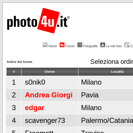
Home
Forum
Fotografie
Le mie foto
C
Seleziona ord
Indice del forum
#
Utente
Località
1
s0nik0
Milano
2
Andrea Giorgi
Pavia
3
edgar
Milano
4
scavenger73
Palermo/Catani