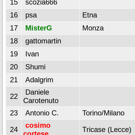
15
scozia666
16
psa
Etna
17
MisterG
Monza
18
gattomartin
19
Ivan
20
Shumi
21
Adalgrim
Daniele
22
Carotenuto
23
Antonio C.
Torino/Milano
cosimo
24
Tricase (Lecce)
cortese