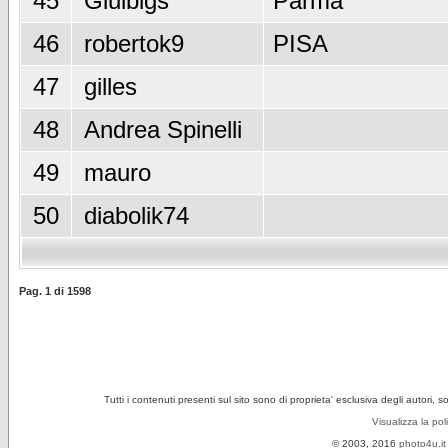
45
Giulbigs
Parma
46
robertok9
PISA
47
gilles
48
Andrea Spinelli
49
mauro
50
diabolik74
Pag.
1
di
1598
Tutti i contenuti presenti sul sito sono di proprieta' esclusiva degli autori, 
Visualizza la pol
© 2003, 2016
photo4u.it