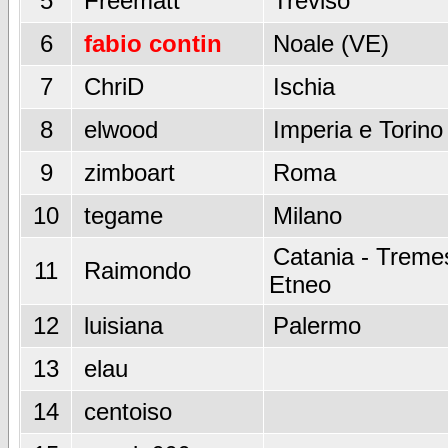
5
Freematt
Treviso
6
fabio contin
Noale (VE)
7
ChriD
Ischia
8
elwood
Imperia e Torino
9
zimboart
Roma
10
tegame
Milano
Catania - Tremes
11
Raimondo
Etneo
12
luisiana
Palermo
13
elau
14
centoiso