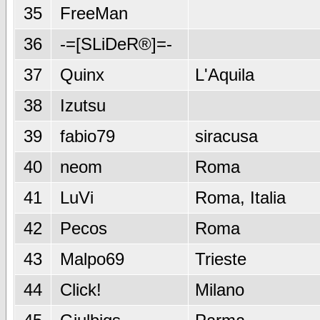
35
FreeMan
36
-=[SLiDeR®]=-
37
Quinx
L'Aquila
38
Izutsu
39
fabio79
siracusa
40
neom
Roma
41
LuVi
Roma, Italia
42
Pecos
Roma
43
Malpo69
Trieste
44
Click!
Milano