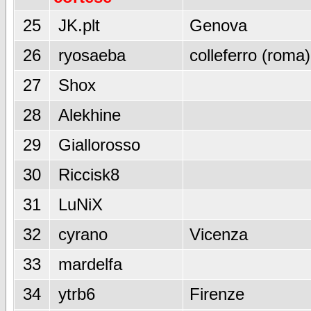
25
JK.plt
Genova
26
ryosaeba
colleferro (roma)
27
Shox
28
Alekhine
29
Giallorosso
30
Riccisk8
31
LuNiX
32
cyrano
Vicenza
33
mardelfa
34
ytrb6
Firenze