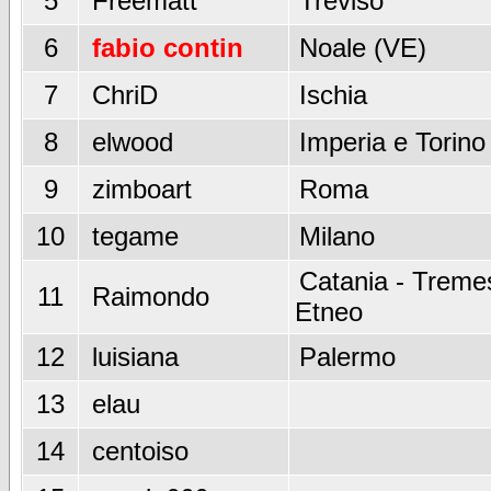
5
Freematt
Treviso
6
fabio contin
Noale (VE)
7
ChriD
Ischia
8
elwood
Imperia e Torino
9
zimboart
Roma
10
tegame
Milano
Catania - Tremes
11
Raimondo
Etneo
12
luisiana
Palermo
13
elau
14
centoiso