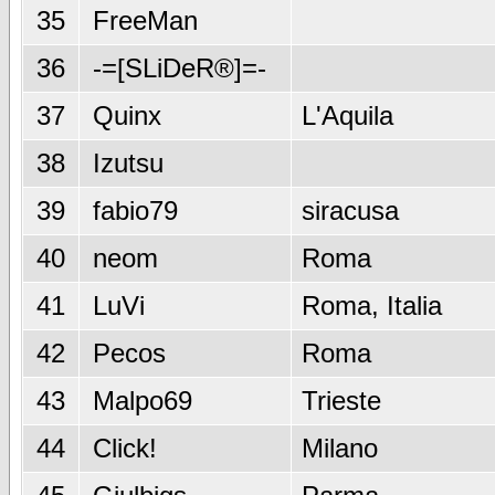
35
FreeMan
36
-=[SLiDeR®]=-
37
Quinx
L'Aquila
38
Izutsu
39
fabio79
siracusa
40
neom
Roma
41
LuVi
Roma, Italia
42
Pecos
Roma
43
Malpo69
Trieste
44
Click!
Milano