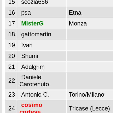
15
scozia666
16
psa
Etna
17
MisterG
Monza
18
gattomartin
19
Ivan
20
Shumi
21
Adalgrim
Daniele
22
Carotenuto
23
Antonio C.
Torino/Milano
cosimo
24
Tricase (Lecce)
cortese