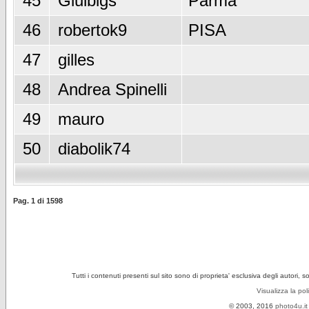
45
Giulbigs
Parma
46
robertok9
PISA
47
gilles
48
Andrea Spinelli
49
mauro
50
diabolik74
Pag.
1
di
1598
Tutti i contenuti presenti sul sito sono di proprieta' esclusiva degli autori, 
Visualizza la pol
© 2003, 2016
photo4u.it