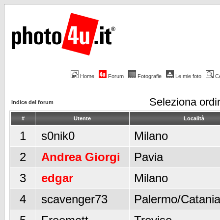
Home
Forum
Fotografie
Le mie foto
C
Seleziona ord
Indice del forum
#
Utente
Località
1
s0nik0
Milano
2
Andrea Giorgi
Pavia
3
edgar
Milano
4
scavenger73
Palermo/Catani