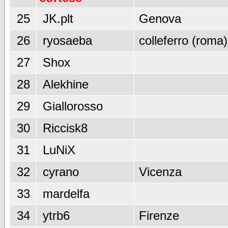
25
JK.plt
Genova
26
ryosaeba
colleferro (roma)
27
Shox
28
Alekhine
29
Giallorosso
30
Riccisk8
31
LuNiX
32
cyrano
Vicenza
33
mardelfa
34
ytrb6
Firenze