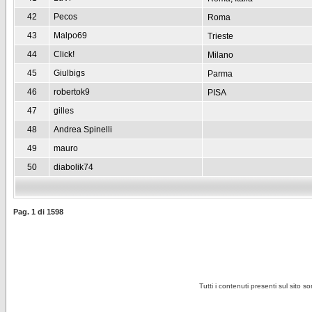
42
Pecos
Roma
43
Malpo69
Trieste
44
Click!
Milano
45
Giulbigs
Parma
46
robertok9
PISA
47
gilles
48
Andrea Spinelli
49
mauro
50
diabolik74
Pag.
1
di
1598
Tutti i contenuti presenti sul sito s