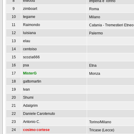
8
elwood
Imperia e Torino
9
zimboart
Roma
10
tegame
Milano
11
Raimondo
Catania - Tremestieri Etneo
12
luisiana
Palermo
13
elau
14
centoiso
15
scozia666
16
psa
Etna
17
MisterG
Monza
18
gattomartin
19
Ivan
20
Shumi
21
Adalgrim
22
Daniele Carotenuto
23
Antonio C.
Torino/Milano
24
cosimo cortese
Tricase (Lecce)