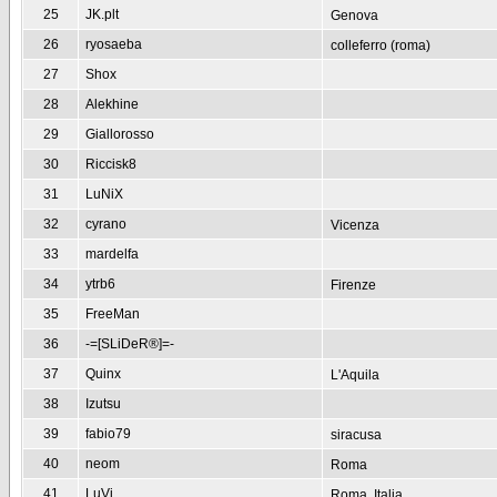
25
JK.plt
Genova
26
ryosaeba
colleferro (roma)
27
Shox
28
Alekhine
29
Giallorosso
30
Riccisk8
31
LuNiX
32
cyrano
Vicenza
33
mardelfa
34
ytrb6
Firenze
35
FreeMan
36
-=[SLiDeR®]=-
37
Quinx
L'Aquila
38
Izutsu
39
fabio79
siracusa
40
neom
Roma
41
LuVi
Roma, Italia