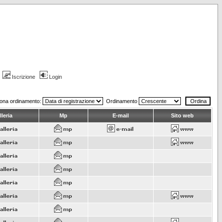
Iscrizione
Login
iona ordinamento:
Ordinamento
leria
Mp
E-mail
Sito web