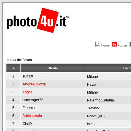
Home
Forum
Indice del forum
#
Utente
Local
1
s0nik0
Milano
2
Andrea Giorgi
Pavia
3
edgar
Milano
4
scavenger73
Palermo/Catania
5
Freematt
Treviso
6
fabio contin
Noale (VE)
7
ChriD
Ischia