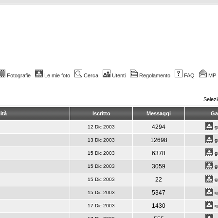
Fotografie
Le mie foto
Cerca
Utenti
Regolamento
FAQ
MP
Selez
ità
Iscritto
Messaggi
Gal
4294
12 Dic 2003
12698
13 Dic 2003
6378
15 Dic 2003
3059
15 Dic 2003
22
15 Dic 2003
5347
15 Dic 2003
1430
17 Dic 2003