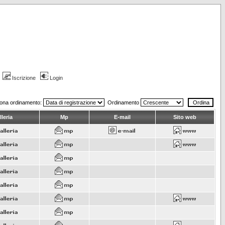
Iscrizione
Login
iona ordinamento:
Ordinamento
leria
Mp
E-mail
Sito web