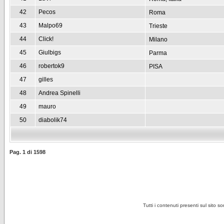
42
Pecos
Roma
43
Malpo69
Trieste
44
Click!
Milano
45
Giulbigs
Parma
46
robertok9
PISA
47
gilles
48
Andrea Spinelli
49
mauro
50
diabolik74
Pag.
1
di
1598
Tutti i contenuti presenti sul sito s