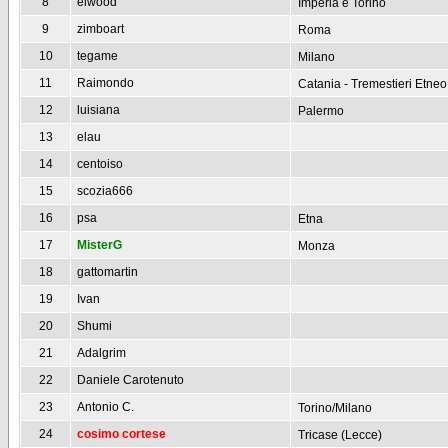
8
elwood
Imperia e Torino
9
zimboart
Roma
10
tegame
Milano
11
Raimondo
Catania - Tremestieri Etneo
12
luisiana
Palermo
13
elau
14
centoiso
15
scozia666
16
psa
Etna
17
MisterG
Monza
18
gattomartin
19
Ivan
20
Shumi
21
Adalgrim
22
Daniele Carotenuto
23
Antonio C.
Torino/Milano
24
cosimo cortese
Tricase (Lecce)