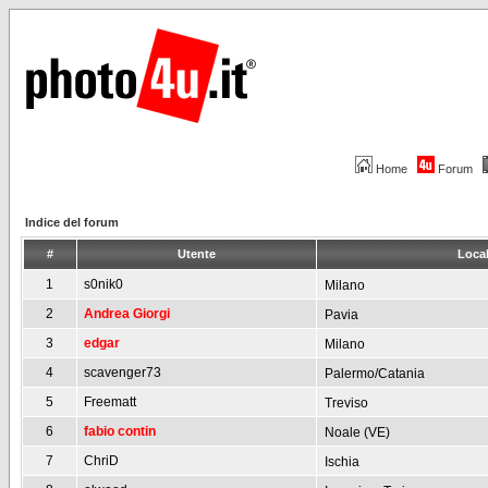
Home
Forum
Indice del forum
#
Utente
Local
1
s0nik0
Milano
2
Andrea Giorgi
Pavia
3
edgar
Milano
4
scavenger73
Palermo/Catania
5
Freematt
Treviso
6
fabio contin
Noale (VE)
7
ChriD
Ischia