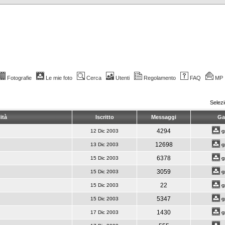
Fotografie
Le mie foto
Cerca
Utenti
Regolamento
FAQ
MP
Selez
ità
Iscritto
Messaggi
Gal
4294
12 Dic 2003
12698
13 Dic 2003
6378
15 Dic 2003
3059
15 Dic 2003
22
15 Dic 2003
5347
15 Dic 2003
1430
17 Dic 2003