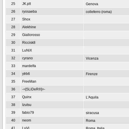
25
JK.plt
Genova
26
ryosaeba
colleferro (roma)
27
Shox
28
Alekhine
29
Giallorosso
30
Riccisk8
31
LuNiX
32
cyrano
Vicenza
33
mardelfa
34
ytrb6
Firenze
35
FreeMan
36
-=[SLiDeR®]=-
37
Quinx
L'Aquila
38
Izutsu
39
fabio79
siracusa
40
neom
Roma
41
LuVi
Roma, Italia