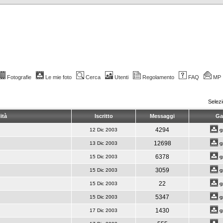
Fotografie
Le mie foto
Cerca
Utenti
Regolamento
FAQ
MP
Selez
ità
Iscritto
Messaggi
Gal
4294
12 Dic 2003
12698
13 Dic 2003
6378
15 Dic 2003
3059
15 Dic 2003
22
15 Dic 2003
5347
15 Dic 2003
1430
17 Dic 2003