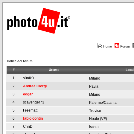
Home
Forum
Indice del forum
#
Utente
Local
1
s0nik0
Milano
2
Andrea Giorgi
Pavia
3
edgar
Milano
4
scavenger73
Palermo/Catania
5
Freematt
Treviso
6
fabio contin
Noale (VE)
7
ChriD
Ischia