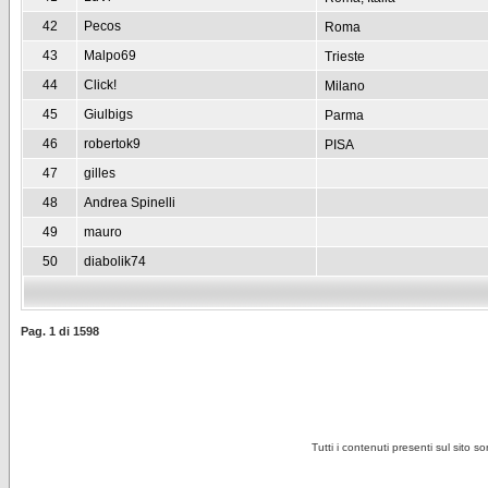
42
Pecos
Roma
43
Malpo69
Trieste
44
Click!
Milano
45
Giulbigs
Parma
46
robertok9
PISA
47
gilles
48
Andrea Spinelli
49
mauro
50
diabolik74
Pag.
1
di
1598
Tutti i contenuti presenti sul sito s