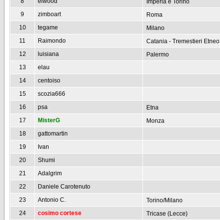
8
elwood
Imperia e Torino
9
zimboart
Roma
10
tegame
Milano
11
Raimondo
Catania - Tremestieri Etneo
12
luisiana
Palermo
13
elau
14
centoiso
15
scozia666
16
psa
Etna
17
MisterG
Monza
18
gattomartin
19
Ivan
20
Shumi
21
Adalgrim
22
Daniele Carotenuto
23
Antonio C.
Torino/Milano
24
cosimo cortese
Tricase (Lecce)