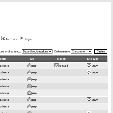
Iscrizione
Login
iona ordinamento:
Ordinamento
leria
Mp
E-mail
Sito web