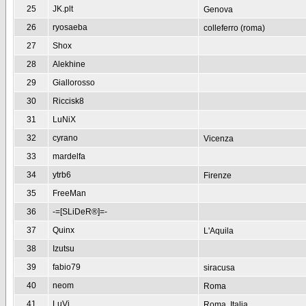
25
JK.plt
Genova
26
ryosaeba
colleferro (roma)
27
Shox
28
Alekhine
29
Giallorosso
30
Riccisk8
31
LuNiX
32
cyrano
Vicenza
33
mardelfa
34
ytrb6
Firenze
35
FreeMan
36
-=[SLiDeR®]=-
37
Quinx
L'Aquila
38
Izutsu
39
fabio79
siracusa
40
neom
Roma
41
LuVi
Roma, Italia