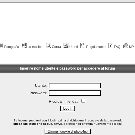
Fotografie
Le mie foto
Cerca
Utenti
Regolamento
FAQ
MP
Inserire nome utente e password per accedere al forum
Utente:
Password:
Ricorda i miei dati:
Se incontri problemi con il login, prima di richiedere il recupero della password,
clicca sul tasto che segue
, riavvia il browser ed effettua nuovamente il login: