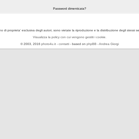
Password dimenticata?
ono di proprieta' esclusiva degli autori, sono vietate la riproduzione e la distribuzione degli stessi 
Visualizza la policy con cui vengono gestiti i cookie.
© 2003, 2016
photo4u.it
-
contatti
- based on
phpBB
-
Andrea Giorgi