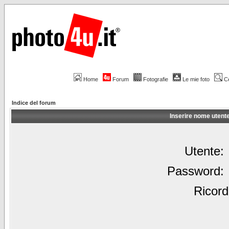
Home
Forum
Fotografie
Le mie foto
C
Indice del forum
Inserire nome utent
Utente:
Password:
Ricord