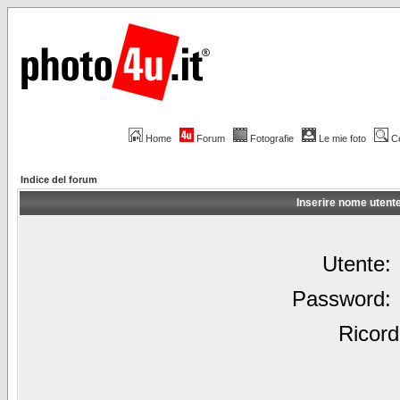
Home
Forum
Fotografie
Le mie foto
C
Indice del forum
Inserire nome utent
Utente:
Password:
Ricord