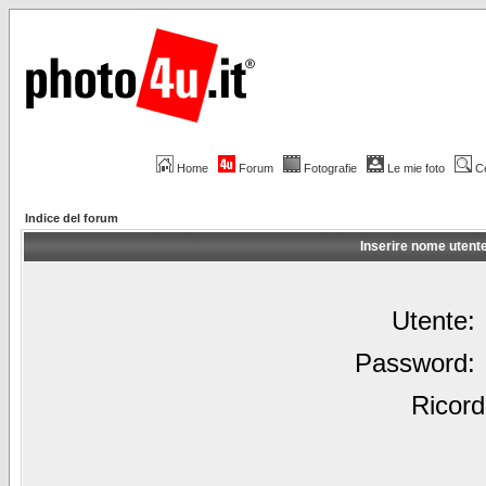
Home
Forum
Fotografie
Le mie foto
C
Indice del forum
Inserire nome utent
Utente:
Password:
Ricord