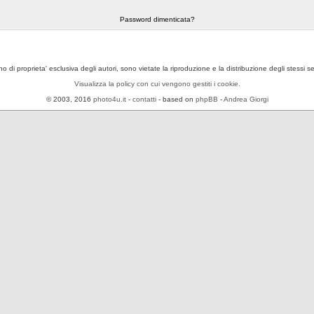
Password dimenticata?
ono di proprieta' esclusiva degli autori, sono vietate la riproduzione e la distribuzione degli stessi 
Visualizza la policy con cui vengono gestiti i cookie.
© 2003, 2016
photo4u.it
-
contatti
- based on
phpBB
-
Andrea Giorgi