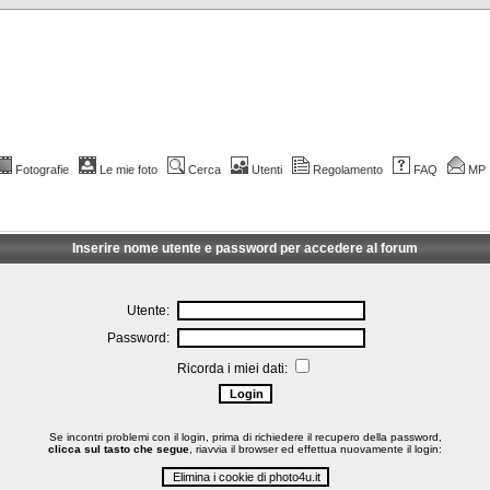
Fotografie
Le mie foto
Cerca
Utenti
Regolamento
FAQ
MP
Inserire nome utente e password per accedere al forum
Utente:
Password:
Ricorda i miei dati:
Se incontri problemi con il login, prima di richiedere il recupero della password,
clicca sul tasto che segue
, riavvia il browser ed effettua nuovamente il login: