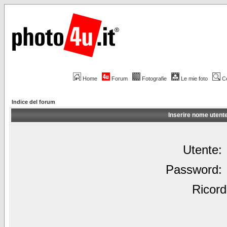
Home
Forum
Fotografie
Le mie foto
C
Indice del forum
Inserire nome utent
Utente:
Password:
Ricord