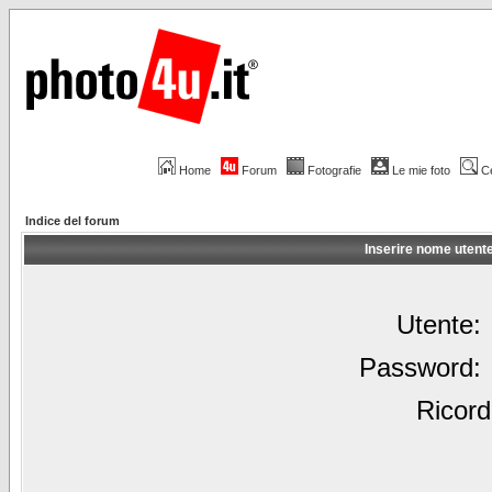
Home
Forum
Fotografie
Le mie foto
C
Indice del forum
Inserire nome utent
Utente:
Password:
Ricord