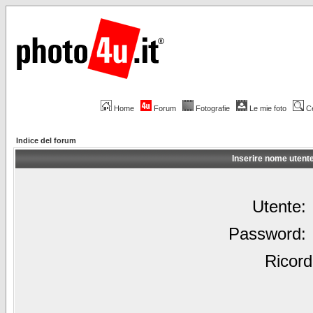
Home
Forum
Fotografie
Le mie foto
C
Indice del forum
Inserire nome utent
Utente:
Password:
Ricord