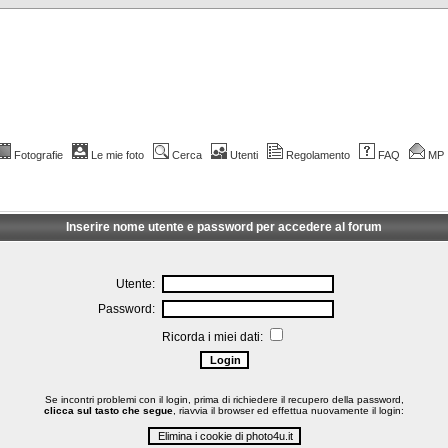
Fotografie
Le mie foto
Cerca
Utenti
Regolamento
FAQ
MP
Inserire nome utente e password per accedere al forum
Utente:
Password:
Ricorda i miei dati:
Se incontri problemi con il login, prima di richiedere il recupero della password,
clicca sul tasto che segue
, riavvia il browser ed effettua nuovamente il login: