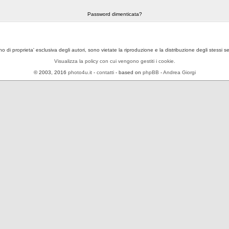
Password dimenticata?
ono di proprieta' esclusiva degli autori, sono vietate la riproduzione e la distribuzione degli stessi 
Visualizza la policy con cui vengono gestiti i cookie.
© 2003, 2016
photo4u.it
-
contatti
- based on
phpBB
-
Andrea Giorgi