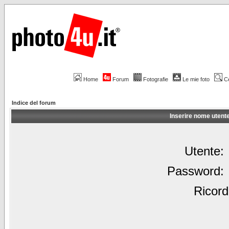
Home
Forum
Fotografie
Le mie foto
C
Indice del forum
Inserire nome utent
Utente:
Password:
Ricord