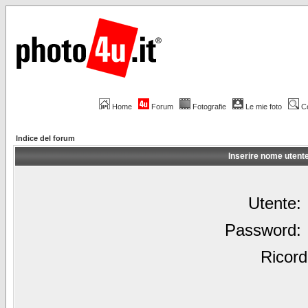
Home
Forum
Fotografie
Le mie foto
C
Indice del forum
Inserire nome utent
Utente:
Password:
Ricord