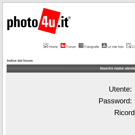
Home
Forum
Fotografie
Le mie foto
C
Indice del forum
Inserire nome utent
Utente:
Password:
Ricord