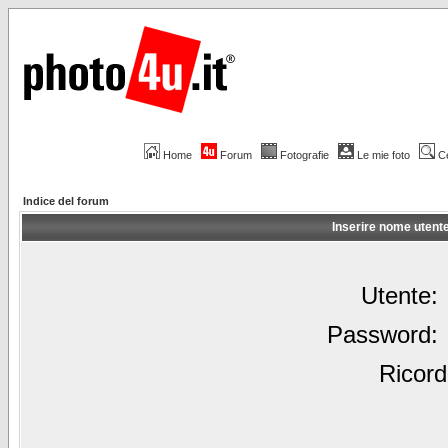
Home
Forum
Fotografie
Le mie foto
C
Indice del forum
Inserire nome utent
Utente:
Password:
Ricord