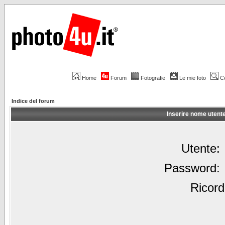
Home
Forum
Fotografie
Le mie foto
C
Indice del forum
Inserire nome utent
Utente:
Password:
Ricord