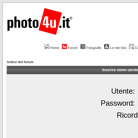
Home
Forum
Fotografie
Le mie foto
C
Indice del forum
Inserire nome utent
Utente:
Password:
Ricord