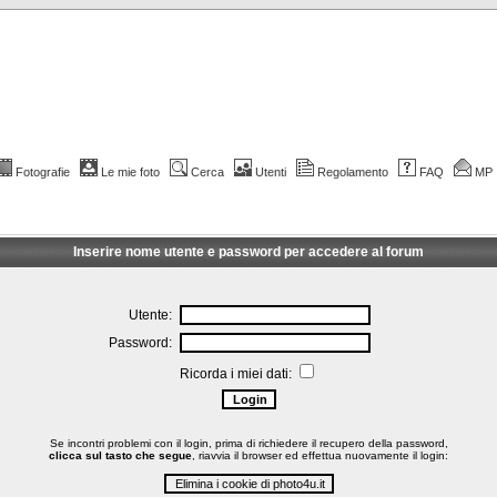
Fotografie
Le mie foto
Cerca
Utenti
Regolamento
FAQ
MP
Inserire nome utente e password per accedere al forum
Utente:
Password:
Ricorda i miei dati:
Se incontri problemi con il login, prima di richiedere il recupero della password,
clicca sul tasto che segue
, riavvia il browser ed effettua nuovamente il login: