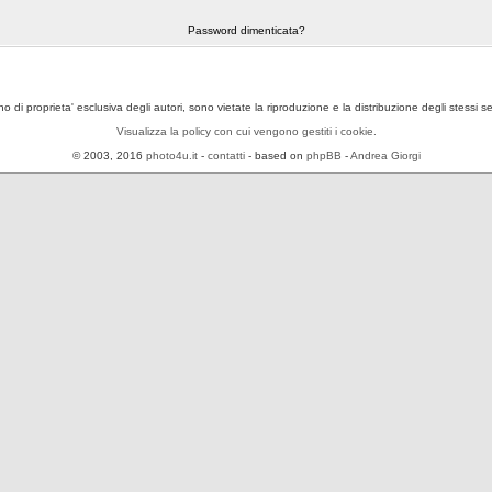
Password dimenticata?
ono di proprieta' esclusiva degli autori, sono vietate la riproduzione e la distribuzione degli stessi 
Visualizza la policy con cui vengono gestiti i cookie.
© 2003, 2016
photo4u.it
-
contatti
- based on
phpBB
-
Andrea Giorgi