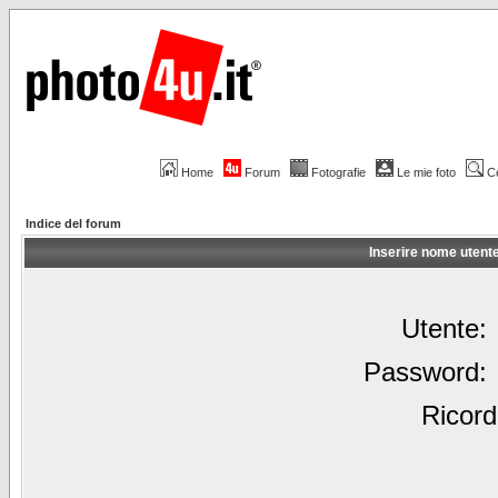
Home
Forum
Fotografie
Le mie foto
C
Indice del forum
Inserire nome utent
Utente:
Password:
Ricord