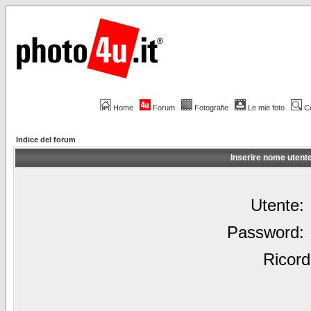
Home
Forum
Fotografie
Le mie foto
C
Indice del forum
Inserire nome utent
Utente:
Password:
Ricord