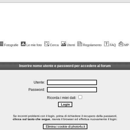
Fotografie
Le mie foto
Cerca
Utenti
Regolamento
FAQ
MP
Inserire nome utente e password per accedere al forum
Utente:
Password:
Ricorda i miei dati:
Se incontri problemi con il login, prima di richiedere il recupero della password,
clicca sul tasto che segue
, riavvia il browser ed effettua nuovamente il login: