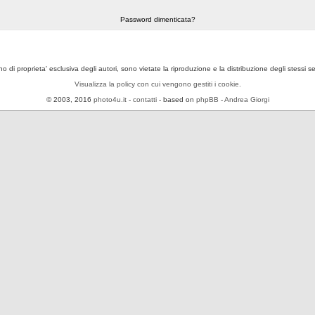
Password dimenticata?
ono di proprieta' esclusiva degli autori, sono vietate la riproduzione e la distribuzione degli stessi 
Visualizza la policy con cui vengono gestiti i cookie.
© 2003, 2016
photo4u.it
-
contatti
- based on
phpBB
-
Andrea Giorgi