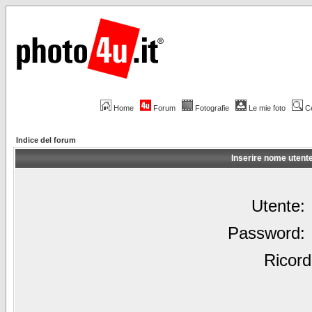
Home
Forum
Fotografie
Le mie foto
C
Indice del forum
Inserire nome utent
Utente:
Password:
Ricord