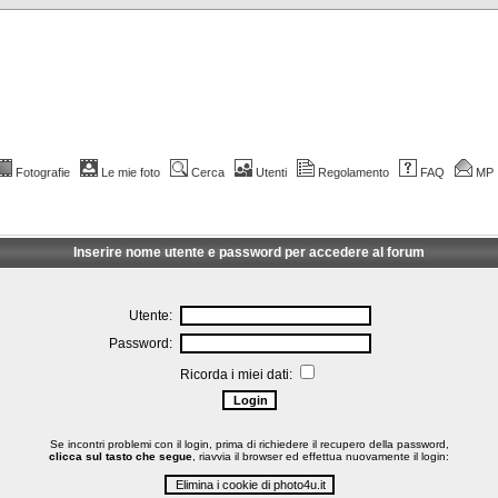
Fotografie
Le mie foto
Cerca
Utenti
Regolamento
FAQ
MP
Inserire nome utente e password per accedere al forum
Utente:
Password:
Ricorda i miei dati:
Se incontri problemi con il login, prima di richiedere il recupero della password,
clicca sul tasto che segue
, riavvia il browser ed effettua nuovamente il login: