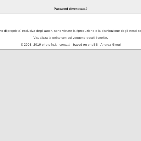
Password dimenticata?
ono di proprieta' esclusiva degli autori, sono vietate la riproduzione e la distribuzione degli stessi 
Visualizza la policy con cui vengono gestiti i cookie.
© 2003, 2016
photo4u.it
-
contatti
- based on
phpBB
-
Andrea Giorgi