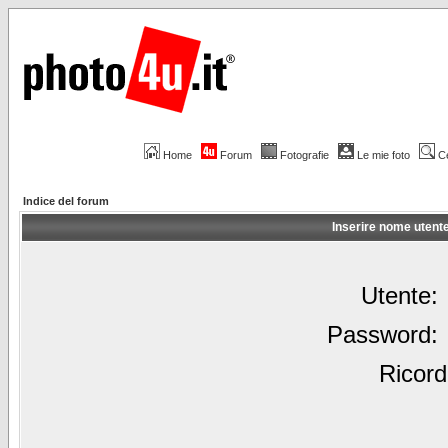
Home
Forum
Fotografie
Le mie foto
C
Indice del forum
Inserire nome utent
Utente:
Password:
Ricord