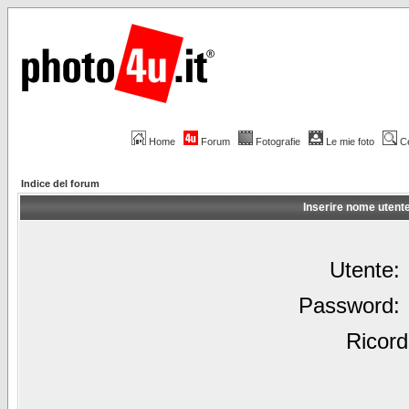
Home
Forum
Fotografie
Le mie foto
C
Indice del forum
Inserire nome utent
Utente:
Password:
Ricord