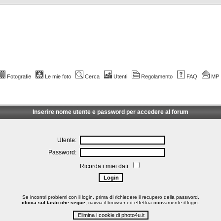
Fotografie
Le mie foto
Cerca
Utenti
Regolamento
FAQ
MP
Inserire nome utente e password per accedere al forum
Utente:
Password:
Ricorda i miei dati:
Se incontri problemi con il login, prima di richiedere il recupero della password,
clicca sul tasto che segue
, riavvia il browser ed effettua nuovamente il login: