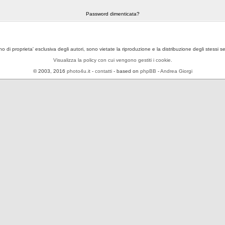
Password dimenticata?
ono di proprieta' esclusiva degli autori, sono vietate la riproduzione e la distribuzione degli stessi 
Visualizza la policy con cui vengono gestiti i cookie.
© 2003, 2016
photo4u.it
-
contatti
- based on
phpBB
-
Andrea Giorgi