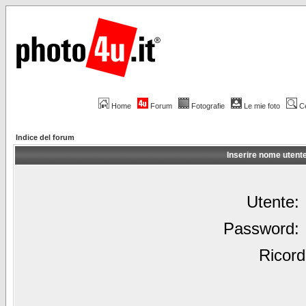
Home
Forum
Fotografie
Le mie foto
C
Indice del forum
Inserire nome utent
Utente:
Password:
Ricord