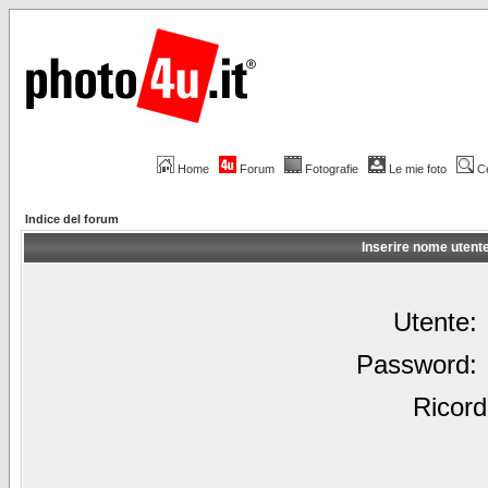
Home
Forum
Fotografie
Le mie foto
C
Indice del forum
Inserire nome utent
Utente:
Password:
Ricord