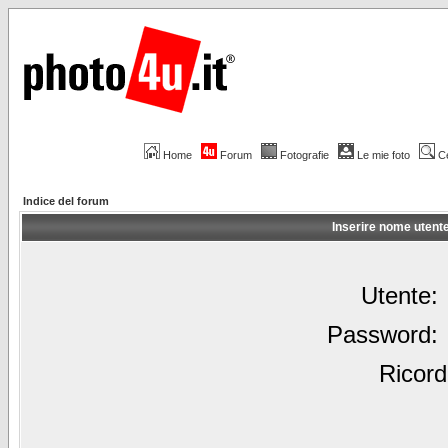
Home
Forum
Fotografie
Le mie foto
C
Indice del forum
Inserire nome utent
Utente:
Password:
Ricord