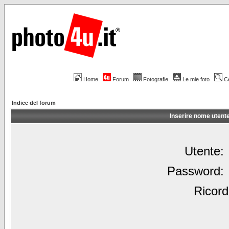
Home
Forum
Fotografie
Le mie foto
C
Indice del forum
Inserire nome utent
Utente:
Password:
Ricord