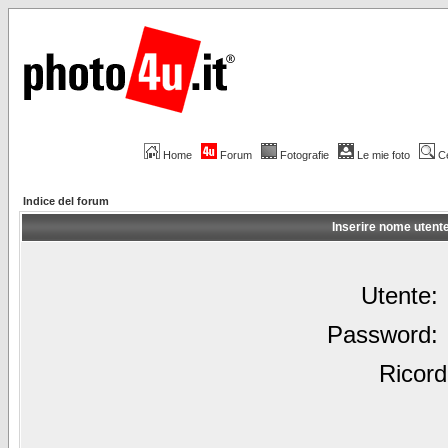
Home
Forum
Fotografie
Le mie foto
C
Indice del forum
Inserire nome utent
Utente:
Password:
Ricord