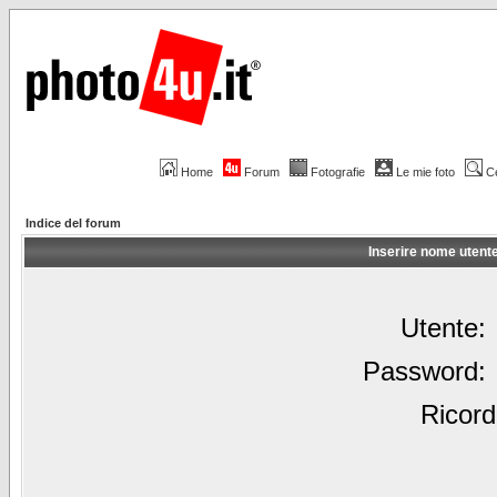
Home
Forum
Fotografie
Le mie foto
C
Indice del forum
Inserire nome utent
Utente:
Password:
Ricord