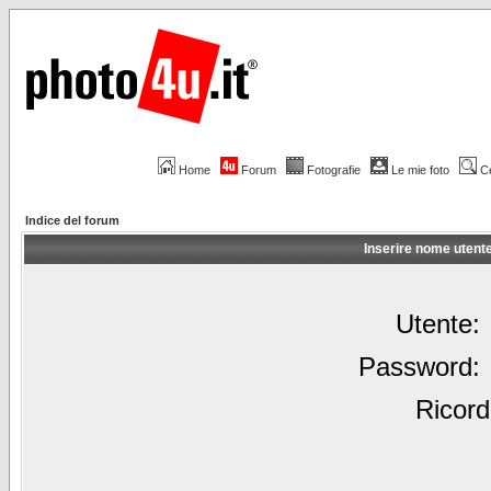
Home
Forum
Fotografie
Le mie foto
C
Indice del forum
Inserire nome utent
Utente:
Password:
Ricord