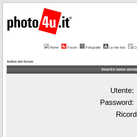
Home
Forum
Fotografie
Le mie foto
C
Indice del forum
Inserire nome utent
Utente:
Password:
Ricord