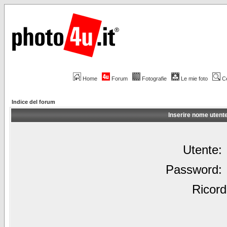
Home
Forum
Fotografie
Le mie foto
C
Indice del forum
Inserire nome utent
Utente:
Password:
Ricord