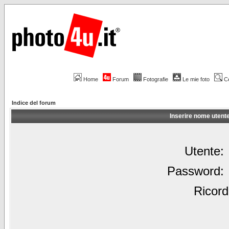
Home
Forum
Fotografie
Le mie foto
C
Indice del forum
Inserire nome utent
Utente:
Password:
Ricord