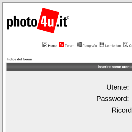
Home
Forum
Fotografie
Le mie foto
C
Indice del forum
Inserire nome utent
Utente:
Password:
Ricord