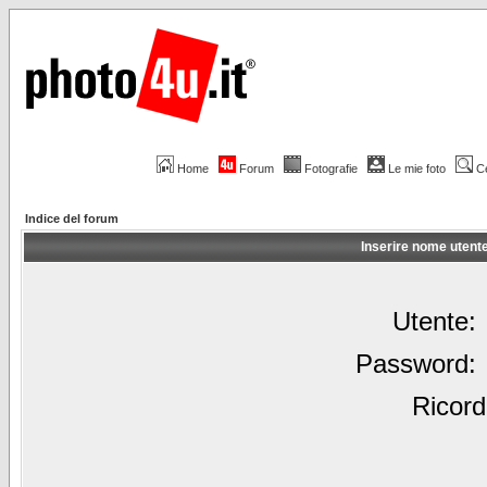
Home
Forum
Fotografie
Le mie foto
C
Indice del forum
Inserire nome utent
Utente:
Password:
Ricord