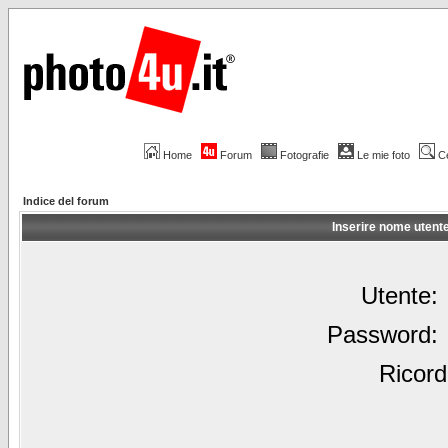
Home
Forum
Fotografie
Le mie foto
C
Indice del forum
Inserire nome utent
Utente:
Password:
Ricord