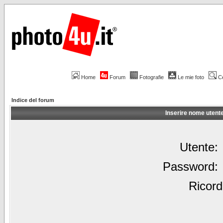
Home
Forum
Fotografie
Le mie foto
C
Indice del forum
Inserire nome utent
Utente:
Password:
Ricord