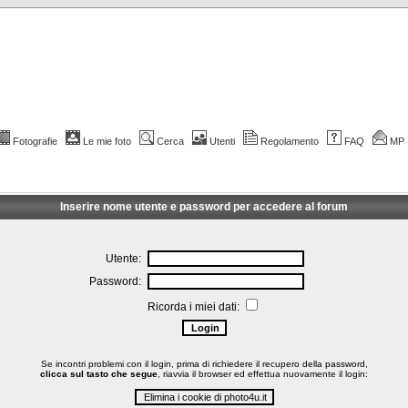
Fotografie
Le mie foto
Cerca
Utenti
Regolamento
FAQ
MP
Inserire nome utente e password per accedere al forum
Utente:
Password:
Ricorda i miei dati:
Se incontri problemi con il login, prima di richiedere il recupero della password,
clicca sul tasto che segue
, riavvia il browser ed effettua nuovamente il login: