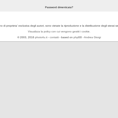
Password dimenticata?
ono di proprieta' esclusiva degli autori, sono vietate la riproduzione e la distribuzione degli stessi 
Visualizza la policy con cui vengono gestiti i cookie.
© 2003, 2016
photo4u.it
-
contatti
- based on
phpBB
-
Andrea Giorgi