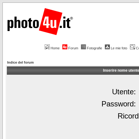
Home
Forum
Fotografie
Le mie foto
C
Indice del forum
Inserire nome utent
Utente:
Password:
Ricord