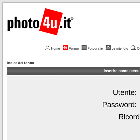
Home
Forum
Fotografie
Le mie foto
C
Indice del forum
Inserire nome utent
Utente:
Password:
Ricord