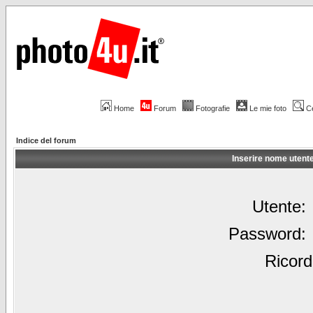
Home
Forum
Fotografie
Le mie foto
C
Indice del forum
Inserire nome utent
Utente:
Password:
Ricord